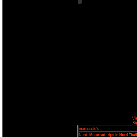
Vi
Si
marcosolo's
Nord-
Motorrad-trips in Nord Thai