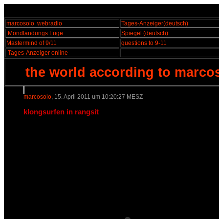
marcosolo
webradio
Tages-Anzeiger
(deutsch)
Mondlandungs Lüge
Spiegel
(deutsch)
Mastermind of 9/11
questions to 9-11
Tages-Anzeiger online
the world according to marco
marcosolo
, 15. April 2011 um 10:20:27 MESZ
klongsurfen in rangsit