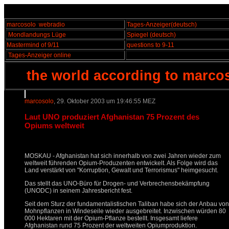
marcosolo
webradio
Tages-Anzeiger
(deutsch)
Mondlandungs Lüge
Spiegel
(deutsch)
Mastermind of 9/11
questions to 9-11
Tages-Anzeiger online
the world according to marco
marcosolo
, 29. Oktober 2003 um 19:46:55 MEZ
Laut UNO produziert Afghanistan 75 Prozent des
Opiums weltweit
MOSKAU - Afghanistan hat sich innerhalb von zwei Jahren wieder zum
weltweit führenden Opium-Produzenten entwickelt. Als Folge wird das
Land verstärkt von "Korruption, Gewalt und Terrorismus" heimgesucht.
Das stellt das UNO-Büro für Drogen- und Verbrechensbekämpfung
(UNODC) in seinem Jahresbericht fest.
Seit dem Sturz der fundamentalistischen Taliban habe sich der Anbau von
Mohnpflanzen in Windeseile wieder ausgebreitet. Inzwischen würden 80
000 Hektaren mit der Opium-Pflanze bestellt. Insgesamt liefere
Afghanistan rund 75 Prozent der weltweiten Opiumproduktion.