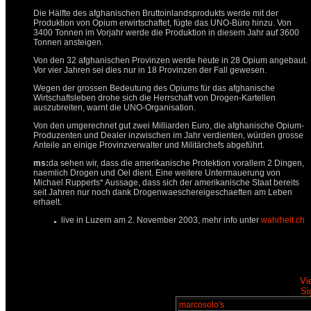
Die Hälfte des afghanischen Bruttoinlandsprodukts werde mit der
Produktion von Opium erwirtschaftet, fügte das UNO-Büro hinzu. Von
3400 Tonnen im Vorjahr werde die Produktion in diesem Jahr auf 3600
Tonnen ansteigen.
Von den 32 afghanischen Provinzen werde heute in 28 Opium angebaut.
Vor vier Jahren sei dies nur in 18 Provinzen der Fall gewesen.
Wegen der grossen Bedeutung des Opiums für das afghanische
Wirtschaftsleben drohe sich die Herrschaft von Drogen-Kartellen
auszubreiten, warnt die UNO-Organisation.
Von den umgerechnet gut zwei Milliarden Euro, die afghanische Opium-
Produzenten und Dealer inzwischen im Jahr verdienten, würden grosse
Anteile an einige Provinzverwalter und Militärchefs abgeführt.
ms:
da sehen wir, dass die amerikanische Protektion vorallem 2 Dingen,
naemlich Drogen und Oel dient. Eine weitere Untermauerung von
Michael Rupperts* Aussage, dass sich der amerikanische Staat bereits
seit Jahren nur noch dank Drogenwaeschereigeschaeften am Leben
erhaelt.
live in Luzern am 2. November 2003, mehr info unter
wahrheit.ch
Vi
Si
marcosolo's